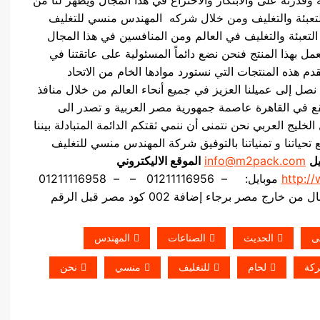
 التعبئة والتغليف ومن خلال شركه المهندس منسي للتغليف
اد صناعة التعبئة والتغليف في العالم ومن المنافسين في هذا المجال
ل بهذا المنتج فنحن نضع دائماً المسئولية على عاتقتنا في
دم هذه المنتجات التي نستورد موادها الخام من الاتحاد
نصل إلى عميلنا العزيز في جميع أنحاء العالم من خلال منافذ
ع في القاهرة عاصمة جمهورية مصر العربية و تصدر الى
يج العربي نحن نتمنى أن ننمي ثقتكم الدائمة المتبادلة بيننا
تحياتنا و تمنياتنا بالتوفيق شركة المهندس منسي للتغليف
يل
info@m2pack.com
الموقع الاليكتروني
http:/
موبايل: – 01211116956 – – 01211116958
خارج مصر برجاء إضافة 002 كود مصر قبل الرقم
تى
الحديث
الصناعات
المهندس
كة
لحام
للتغليف
منسي
نحن