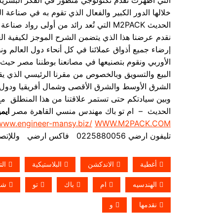
خلالها الدور الكبير والفعال الذي تقوم به في صناعة
الحديث M2PACK التي تُعد رائد من أولى رو
نقدم عرضنا هذا الذي يتضمن الشرح الموجز لكيفية العم
إرضاء جميع أذواق عملائنا في كل أنحاء دول العالم ونق
الأوربي ونقوم بتصنيعها في مصانعنا بوطننا مصر حيث 
البيع والتسويق وبالخصوص من مقرنا الرئيسي الذي يق
الشرق الأوسط والشرق الأقصى وشمال أفريقيا ودول الخل
وبين سيادتكم حتى تستمر علاقتنا من هذا المنطلق مع 
الحديث – ام تو باك مهندس منسي القاهرة مصر
ايم
/www.engineer-mansy.biz/
WWW.M2PACK.COM
تليفون ارضي 0225880056 فاكس ارضي
وللإتصال من 
أغطية
الاندكشن
البلاستيكية
ال
الهندسيه
ام
باك
تو
شر
نقدمها
و