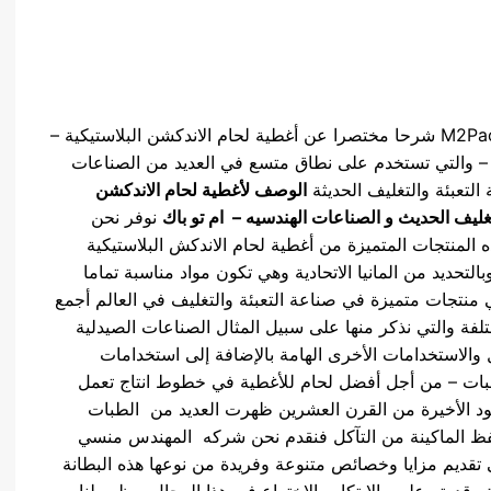
نقدم نحن شركه المهندس منسي للتغليف الحديث M2Pack شرحا مختصرا عن أغطية لحام الاندكشن البلاستيكية –
ة – والتي تستخدم على نطاق متسع في العديد من الصناعات
التعبئة والتغليف الحديثة
الوصف لأغطية لحام الاندكشن
ليف الحديث و الصناعات الهندسيه – ام تو باك
نوفر نحن
المهندس منسي للتغليف الحديث M2Pack هذه المنتجات المتميزة من أغطية لحام الاندكش البلاستيكية
بالتحديد من المانيا الاتحادية وهي تكون مواد مناسبة تماما
رير وقنينات – وهي منتجات متميزة في صناعة التعبئة والتغليف في العالم أجمع
 والتي نذكر منها على سبيل المثال الصناعات الصيدلية
الاستخدامات الأخرى الهامة بالإضافة إلى استخدامات
لطبات – من أجل أفضل لحام للأغطية في خطوط انتاج تعمل
عقود الأخيرة من القرن العشرين ظهرت العديد من الطبات
 حفظ الماكينة من التآكل فنقدم نحن شركه المهندس منسي
 التي تعمل على تقديم مزايا وخصائص متنوعة وفريدة من نوعها هذه البطانة
قدرته على والابتكار والاختراع في هذا المجال ويظهر لنا من