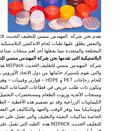
والبعض يطلق عليها طبات لحام الاندكشن البلاستيكي
المختلفة والمتعددة مما يجعلها أحد أهم منتجات صناعة 
البلاستيكية التى نقدمها نحن شركة المهندس منسي للتغ
شركه 
والتي نقوم بإستيراد خاماتها من دول الاتحاد الأوروبي و
للحام زجاجات PET و HDPE – قوا
وتكون ذات طلب عريض في قطاعات الصناعات المختلفة
ومنتجات الأغذية وزيوت الطعام ومستحضرات التجميل و
الكيماويات الزراعية وقد تم تصميم هذه الأغطية – ا
أوتوماتيكيا مما يوفر الوقت والجهد والتكاليف في ال
الخاصة بماكينات التعبئة والتغليف والتي تعمل على
للتغليف الحديث M2PACK هذه الطبه
التي أظهرت تقدم تكنولوجي متطور في الفكر البشرية و