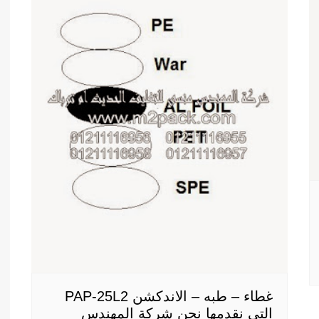
غطاء – طبه – الاندكشن PAP-25L2
التى نقدمها نحن شركة المهندس