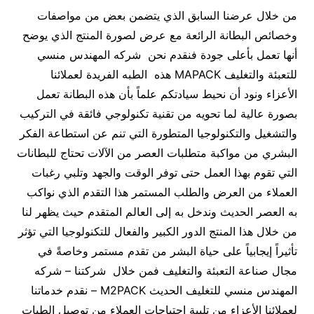
من خلال عرضنا السابق الذي يتضمن بعض من مواصفات
وخصائص البطانة الرائعة مع عرض لصورة المنتج الذي يوضح
أنها تعمل بأعلى جودة فنقدم نحن شركه المهندس منسي
للتعبئة والتغليف MAPACK هذه الطبه الفريدة لعملائنا
الأعزاء ونود أن نحيط سيادتكم علماً بأن هذه البطانة تعمل
بصورة عالية لما تحويه من تقنية تكنولوجي فائقة في التركيب
والتشغيل والتكنولوجيا المتطورة التي تنم عن استطاعة الفكر
البشري من مواكبة متطلبات العصر من الآلات تحتاج للبطانات
التي تقوم بهذا العمل حتى توفر الوقت والجهد وتلبي رغبات
العملاء من العرض والطلب المستمر هذا التقدم الذي نواكب
به العصر الحديث وندخل به إلى العالم المتقدم حيث يظهر لنا
من خلال هذا المنتج الدور الكبير والفعال للتكنولوجيا التي تؤثر
تأثيراً إيجابياً على حياة البشر من تقدم مستمر وخاصةً في
مجال صناعة التعبئة والتغليف فمن خلال شركتنا – شركه
المهندس منسي للتغليف الحديث M2PACK – نقدم خدماتنا
لعملائنا الأعزاء من تلبية احتياجات العملاء من توصيل الطبات