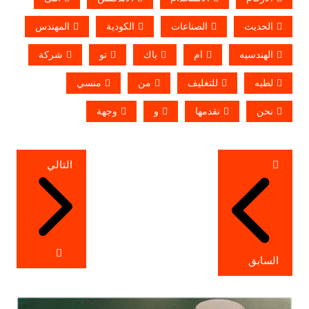
الحديث
الصناعات
الكودية
المهندس
الهندسيه
ام
باك
تو
شركة
لطبه
للتغليف
من
منسي
نحن
نقدمها
و
وجهة
تصفّح
التالي
المقالات
السابق