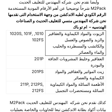
​
وأيضاً نقدم نحن شركه المهندس للتغليف الحديث
M2Pack شرحاً توضيحيا عن أهم الأرقام المودية المستخدمة
الرقم الكودي لطبه الاندكشن من وجهة الاستخدام
التى نقدمها
نحن شركة المهندس منسي للتغليف الحديث و الصناعات
الهندسيه – ام تو باك
الزيوت والمواد الكيماوية والعقاقير
1010, 1020S, 101F,
والزبد والصوص والعسل
102FS
والكاتشب والمسطرده والحليب
والماء والعصائر
العقاقير وخليط المشروبات الجافة
201P
والبودرة
زيت المواتير والعقاقير والمواد
201PS
الكيماوية والعصائر
الأطعمة السائلة والمواد الكيماوية
211P, 212PS,
السائلة ومستحضرات التجميل
212FS
كذلك نقدم نحن شركه المهندس للتغليف الحديث M2Pack
بيانات أكواد بطانة الاندكشن تبعا للحاويات والخاصة بعمليات