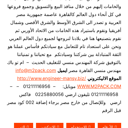
والخامات إليهم من خلال منافذ البيع والتسويق وجميع فروعها
في كل أنحاء دول العالم كالقاهرة عاصمة جمهورية مصر
العربية و تصدر الى الشرق الأوسط والشرق الأقصى وشمال
أفريقيا ونقوم باستيراد هذه الخامات من الاتحاد الأوربي ثم
نقوم بتصنيعها هنا في بلادنا لنروجها لجميع دول العالم العربي
ونحن على استعداد تام للتعامل مع سيادتكم فأساس عملنا هو
الثقة المتبادلة بين شركتنا وسيادتكم مع تحياتنا و تمنياتنا
بالتوفيق شركة المهندس منسي للتغليف الحديث – ام تو باك
مهندس منسي القاهرة مصر
ايميل
info@m2pack.com
الموقع الاليكتروني
http://www.engineer-mansy.biz/
WWW.M2PACK.COM
موبايل: – 01211116956 – –
01211116958 تليفون ارضي 0225880056 فاكس
ارضي
وللإتصال من خارج مصر برجاء إضافة 002 كود مصر
قبل الرقم
الأرقام
الاستخدام
الاندكشن
التى