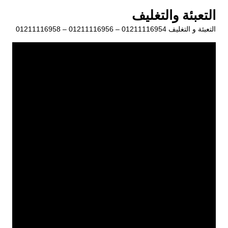
لتجاوز
التعبئة والتغليف
لى
التعبئة و التغليف 01211116954 – 01211116956 – 01211116958
لمحتوى