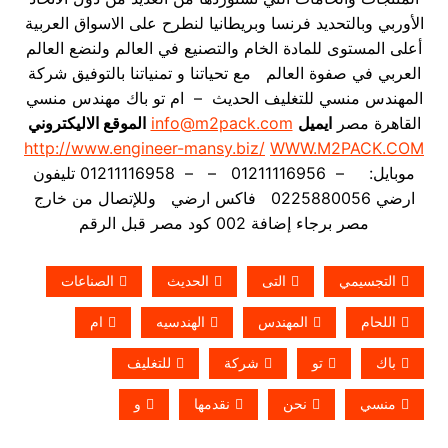
الأوربي وبالتحديد فرنسا وبريطانيا لنطرح على الاسواق العربية
أعلى المستوى للمادة الخام والتصنيع في العالم ولنضع العالم
العربي في صفوة العالم مع تحياتنا و تمنياتنا بالتوفيق شركة
المهندس منسي للتغليف الحديث – ام تو باك مهندس منسي
القاهرة مصر
ايميل
info@m2pack.com
الموقع الاليكتروني
http://www.engineer-mansy.biz/
WWW.M2PACK.COM
موبايل: – 01211116956 – – 01211116958 تليفون
ارضي 0225880056 فاكس ارضي
وللإتصال من خارج
مصر برجاء إضافة 002 كود مصر قبل الرقم
التجسيمي
التى
الحديث
الصناعات
اللحام
المهندس
الهندسيه
ام
باك
تو
شركة
للتغليف
منسي
نحن
نقدمها
و