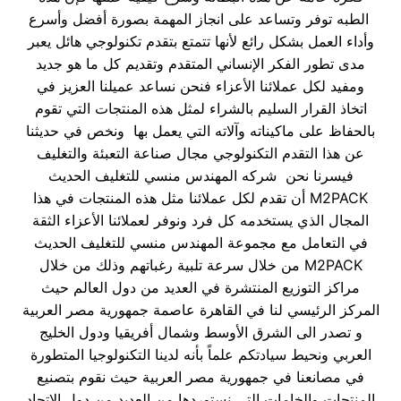
الطبه توفر وتساعد على انجاز المهمة بصورة أفضل وأسرع
وأداء العمل بشكل رائع لأنها تتمتع بتقدم تكنولوجي هائل يعبر
مدى تطور الفكر الإنساني المتقدم وتقديم كل ما هو جديد
ومفيد لكل عملائنا الأعزاء فنحن نساعد عميلنا العزيز في
اتخاذ القرار السليم بالشراء لمثل هذه المنتجات التي تقوم
بالحفاظ على ماكيناته وآلاته التي يعمل بها ونخص في حديثنا
عن هذا التقدم التكنولوجي مجال صناعة التعبئة والتغليف
فيسرنا نحن شركه المهندس منسي للتغليف الحديث
M2PACK أن تقدم لكل عملائنا مثل هذه المنتجات في هذا
المجال الذي يستخدمه كل فرد ونوفر لعملائنا الأعزاء الثقة
في التعامل مع مجموعة المهندس منسي للتغليف الحديث
M2PACK من خلال سرعة تلبية رغباتهم وذلك من خلال
مراكز التوزيع المنتشرة في العديد من دول العالم حيث
المركز الرئيسي لنا في القاهرة عاصمة جمهورية مصر العربية
و تصدر الى الشرق الأوسط وشمال أفريقيا ودول الخليج
العربي ونحيط سيادتكم علماً بأنه لدينا التكنولوجيا المتطورة
في مصانعنا في جمهورية مصر العربية حيث نقوم بتصنيع
المنتجات والخامات التي نستوردها من العديد من دول الاتحاد