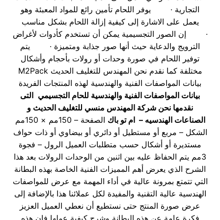
التجارية · يوفر اللحام تأمين رائع للمواد المعبئة وهو
يعمل على الاشارة إلى كيفية إزالة اللحام بشكل مناسب
· إن الصور التجسيمية يمكن أن تستخدم كأدوات لأغراض
الترويج والدعاية حيث أنها صور جذابة ومتميزة · يتم
توفير اللحام في صورة وحدات أو رولات بأحجام وأشكال
مختلفة كما نقدم نحن المهندس للتغليف الحديث M2Pack
بيانات المواصفات الفنية والهندسية لهذه المنتجات الفريدة
بيانات المواصفات الفنية والهندسية للحام التجسيمي
التى
نقدمها نحن شركة المهندس منسي للتغليف الحديث و
الصناعات الهندسيه – ام تو باك
الصفحة – 150مم × 150مم
الشكل – مربع أو مستطيل أو دائري أو بيضاوي أو ذات حواف
مستديرة أو أشكال حسب متطلبات العميل الرول – فجوة
3مم يتم الحفاظ عليه بين اثنين من الوحدات الرولات بعد هذا
الشرح الذي يعرض أهم المميزات الفنية الخاصة بهذه البطانة
التي تتمتع بمرونة عالية في أداء المهمة مع عرض للمواصفات
الهندسية عالية التقنية والمفيدة لكل عملائنا هذا بالإضافة إلى
عرض صورة المنتج حتى نستطيع أن نعطي العميل العزيز
فكرة عامة عن هذه البطانة وشرح كيفية عملها فإن هذه