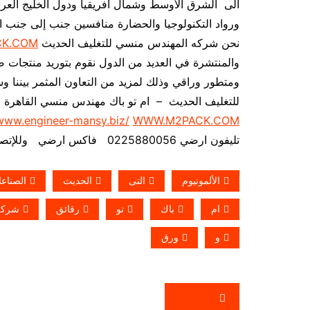
الى الشرق الأوسط وشمال أفريقيا ودول الخليج العربي
ورواد التكنولوجيا والحضارة منافسين جنب إلى جنب ال
نحن شركه المهندس منسي للتغليف الحديث
CK.COM
والمنتشرة في العديد من الدول نقوم بتوريد منتجات ص
ومتطور وراقي وذلك لمزيد من التعاون المثمر بيننا وس
للتغليف الحديث – ام تو باك مهندس منسي القاهرة
/www.engineer-mansy.biz/
WWW.M2PACK.COM
تليفون ارضي 0225880056 فاكس ارضي
وللإتصال من 
الألمونيوم
التى
الحديث
الصناع
ام
باك
تو
رقائق
شركة
و
ورق
تصفّح