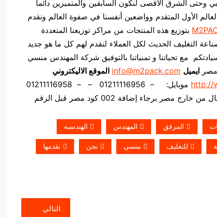
 وحتى الشرق الأقصى لنكون السابقين والمتميزين دائماً
عالم الأول المتقدم وواضعين أنفسنا في صفوة العالم ونقدم
M2PA
بتوزيع هذه المنتجات من مراكز توزيعنا المتعددة
ناعة التغليف الحديث لكل العملاء لنقدم لهم كل ما هو جديد
يادتكم مع تحياتنا و تمنياتنا بالتوفيق شركة المهندس منسي
 مصر
ايميل
info@m2pack.com
الموقع الاليكتروني
http:/
موبايل: – 01211116956 – – 01211116958
خارج مصر برجاء إضافة 002 كود مصر قبل الرقم
ات
المرقق
المهندس
الهندسيه
للتغليف
منسي
نحن
نقدمها
التالي