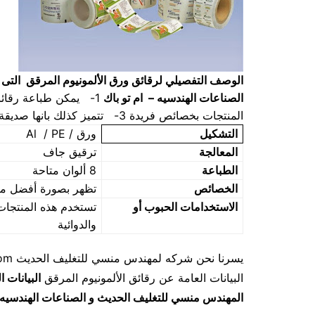
الوصف التفصيلي ل
رقائق ورق الألمونيوم المرقق
التى
الصناعات الهندسيه – ام تو باك
المنتجات بخصائص فريدة 3- تتميز كذلك بانها صديقة للبيئة
التشكيل
ورق / Al / PE
المعالجة
ترقيق جاف
الطباعة
8 ألوان متاحة
الخصائص
تظهر بصورة أفضل من ا
الاستخدامات
الحبوب أو
تستخدم هذه المنتجات 
والدوائية
البيانات العامة عن رقائق الألمونيوم المرقق
البيانات ا
المهندس منسي للتغليف الحديث و الصناعات الهندسيه –