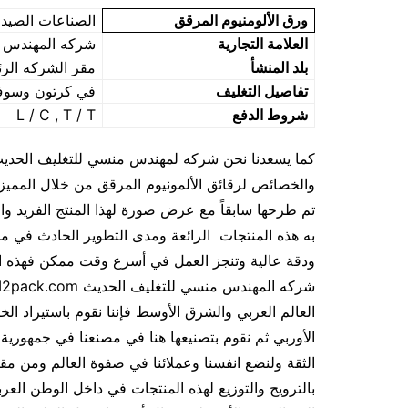
ورق الألومنيوم المرقق
الصناعات الصيدلي
العلامة التجارية
شركه المهندس منسي 
بلد المنشأ
مقر الشركه الرئ
تفاصيل التغليف
في كرتون وسوف ي
شروط الدفع
L / C , T / T
والخصائص لرقائق الألمونيوم المرقق من خلال المميز
تم طرحها سابقاً مع عرض صورة لهذا المنتج الفريد وا
به هذه المنتجات الرائعة ومدى التطوير الحادث في 
ودقة عالية وتنجز العمل في أسرع وقت ممكن فهذه ال
العالم العربي والشرق الأوسط فإننا نقوم باستيراد الخ
الأوربي ثم نقوم بتصنيعها هنا في مصنعنا في جمهوري
الثقة ولنضع انفسنا وعملائنا في صفوة العالم ومن مق
بالترويج والتوزيع لهذه المنتجات في داخل الوطن الع