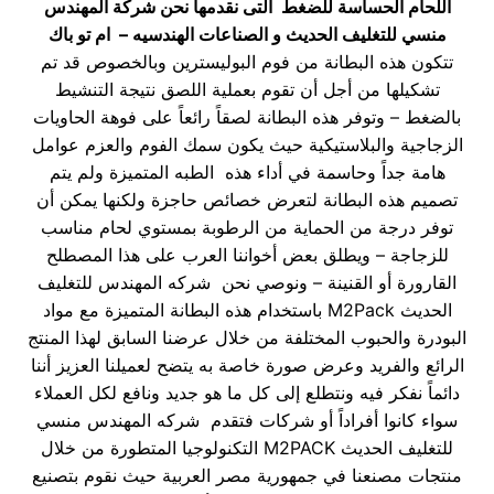
اللحام الحساسة للضغط
التى نقدمها نحن شركة المهندس
منسي للتغليف الحديث و الصناعات الهندسيه – ام تو باك
تتكون هذه البطانة من فوم البوليسترين وبالخصوص قد تم
تشكيلها من أجل أن تقوم بعملية اللصق نتيجة التنشيط
بالضغط – وتوفر هذه البطانة لصقاً رائعاً على فوهة الحاويات
الزجاجية والبلاستيكية حيث يكون سمك الفوم والعزم عوامل
هامة جداً وحاسمة في أداء هذه الطبه المتميزة ولم يتم
تصميم هذه البطانة لتعرض خصائص حاجزة ولكنها يمكن أن
توفر درجة من الحماية من الرطوبة بمستوي لحام مناسب
للزجاجة – ويطلق بعض أخواننا العرب على هذا المصطلح
القارورة أو القنينة – ونوصي نحن شركه المهندس للتغليف
الحديث M2Pack باستخدام هذه البطانة المتميزة مع مواد
البودرة والحبوب المختلفة من خلال عرضنا السابق لهذا المنتج
الرائع والفريد وعرض صورة خاصة به يتضح لعميلنا العزيز أننا
دائماً نفكر فيه ونتطلع إلى كل ما هو جديد ونافع لكل العملاء
سواء كانوا أفراداً أو شركات فتقدم شركه المهندس منسي
للتغليف الحديث M2PACK التكنولوجيا المتطورة من خلال
منتجات مصنعنا في جمهورية مصر العربية حيث نقوم بتصنيع