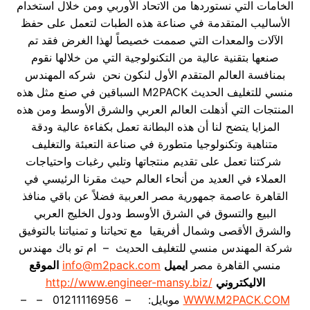
الخامات التي نستوردها من الاتحاد الأوربي ومن خلال استخدام
الأساليب المتقدمة في صناعة هذه الطبات لتعمل على حفظ
الآلات والمعدات التي صممت خصيصاً لهذا الغرض فقد تم
صنعها بتقنية عالية من التكنولوجية التي من خلالها نقوم
بمنافسة العالم المتقدم الأول لنكون نحن شركه المهندس
منسي للتغليف الحديث M2PACK السباقين في صنع مثل هذه
المنتجات التي أذهلت العالم العربي والشرق الأوسط ومن هذه
المزايا يتضح لنا أن هذه البطانة تعمل بكفاءة عالية ودقة
متناهية وتكنولوجيا متطورة في صناعة التعبئة والتغليف
شركتنا تعمل على تقديم منتجاتها وتلبي رغبات واحتياجات
العملاء في العديد من أنحاء العالم حيث مقرنا الرئيسي في
القاهرة عاصمة جمهورية مصر العربية فضلاً عن باقي منافذ
البيع والتسوق في الشرق الأوسط ودول الخليج العربي
والشرق الأقصى وشمال أفريقيا مع تحياتنا و تمنياتنا بالتوفيق
شركة المهندس منسي للتغليف الحديث – ام تو باك مهندس
منسي القاهرة مصر
ايميل
info@m2pack.com
الموقع
الاليكتروني
http://www.engineer-mansy.biz/
WWW.M2PACK.COM
موبايل: – 01211116956 – –