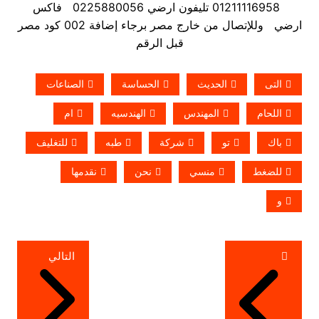
01211116958 تليفون ارضي 0225880056 فاكس
ارضي
وللإتصال من خارج مصر برجاء إضافة 002 كود مصر
قبل الرقم
التى
الحديث
الحساسة
الصناعات
اللحام
المهندس
الهندسيه
ام
باك
تو
شركة
طبه
للتغليف
للضغط
منسي
نحن
نقدمها
و
تصفّح
التالي
المقالات