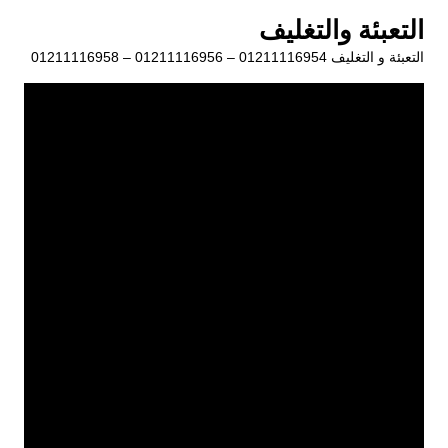
لتجاوز
التعبئة والتغليف
لى
التعبئة و التغليف 01211116954 – 01211116956 – 01211116958
لمحتوى