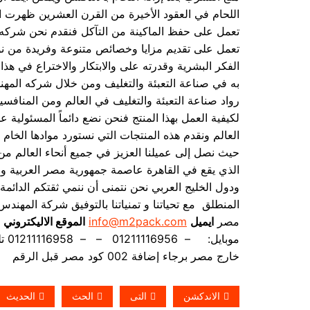
اللحام في العقود الأخيرة من القرن العشرين ظهرت الع
تعمل على تقديم مزايا وخصائص متنوعة وفريدة من نو
الفكر البشرية وقدرته على والابتكار والاختراع في هذا 
رواد صناعة التعبئة والتغليف في العالم ومن المنافس
لكيفية العمل بهذا المنتج فنحن نضع دائماً المسئولية 
العالم ونقدم هذه المنتجات التي نستورد موادها الخام 
حيث نصل إلى عميلنا العزيز في جميع أنحاء العالم م
الذي يقع في القاهرة عاصمة جمهورية مصر العربية و
ودول الخليج العربي نحن نتمنى أن ننمي ثقتكم الدائمة ا
المنطلق مع تحياتنا و تمنياتنا بالتوفيق شركة المه
مصر
ايميل
info@m2pack.com
الموقع الاليكتروني
موبايل: – 01211116956 – – 01211116958 تليفون ارضي 0225880056 فاكس ارضي
خارج مصر برجاء إضافة 002 كود مصر قبل الرقم
الاندكشن
التى
الحث
الحديث