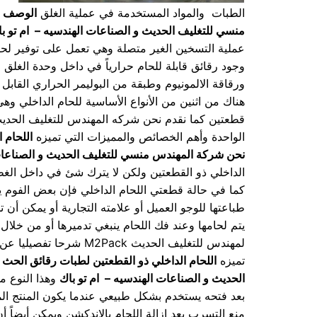
الطبات والمواد المستخدمة في عملية الغلق
الوصف ل
منسي للتغليف الحديث و الصناعات الهندسيه – ام تو ب
عملية التسخين الغير متصلة وهي تعمل على توفير لحا
وجود رقائق قابلة للحام حرارياً في داخل وحدة الغلق
ورقاقة الالمونيوم وطبقة من البوليمر الحراري القابل 
الواحدة وأهم الخصائص والمميزات التي تميزه
اللحام 
نحن شركة المهندس منسي للتغليف الحديث و الصناعات 
الداخلي ذو القطعتين ولكن لا يترك شئ في داخل الغطاء
كما في حالة قطعتي اللحام الداخلي فإن بعض الفوم يمث
طباعتها للوجو العميل أو علامته التجارية أو يمكن أن
يتم لحامها وعند فك اللحام ينبغي تدميرها أو من خلا
لمهندس للتغليف الحديث ck
تميزه
اللحام الداخلي ذو القطعتين لطبات رقائق الحث 
الحديث و الصناعات الهندسيه – ام تو باك
وهذا النوع من
بعد فتحه يستخدم بشكل طبيعي عندما يكون المنتج المر
منع التسرب بعد إزالة اللحام بالاندكشن ويمكن أيضاً 