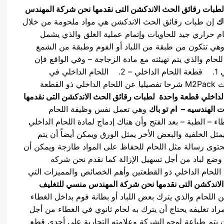
طبات رقائق الحث الاندكشن
التى نقدمها نحن شركة المهندس
اك
إن طبات رقائق الحث الاندكشن هي مواد ملحومة من خلال
م حراري جيد للحاويات وإتمام عملية الغلق والذي يشمل
 وهي تتكون من طبقة من اللباد أو الفوم وطبقة من الشمع
للحام والذي يتم تهيئته مع مادة الزجاجة – وفي الواقع فإن
هناك من اثنين من الأنواع الأساسية للحام الداخلي وهي 1. قطعة اللحام الداخلي – 2. اللحام الداخلي في
قطعتين كما نقدم نحن شركه المهندس للتغليف الحديث M2Pack شرحا تفصيليا عن اللحام الداخلي ذو القطعة
الداخلي قطعة واحدة لطبات رقائق الحث الاندكشن
التى نقدمها
الهندسيه – ام تو باك
وهي تعمل نفس وظيفة اللحام
 – الطبة – بعد الفتح وأن هناك إدماج لمادة اللحام الداخلي
ل الخلفية والبعض الأخر يمثل الورق ويمكن أيضاً أن يتم
 تحتوى رسالة مثل اللحام للحفاظ على المواد طازجة ويمكن أن
ل وضع لباد من أجل تسهيل الإزالة كما نقدم نحن شركه
M2Pa شرحا تفصيليا عن اللحام الداخلي ذو القطعتين وأهم الخصائص والمميزات التي
الاندكشن
التى نقدمها نحن شركة المهندس منسي للتغليف
 اللحام والذي يترك بعض اللباد أو بطانة فوم بداخل الغطاء
اد تغليفه يحتاج أن يترك به لحام ثانوي في الغطاء من أجل
أن يتم طباعة لوجو الشركة وعلامته التجارية على أحدى قطع