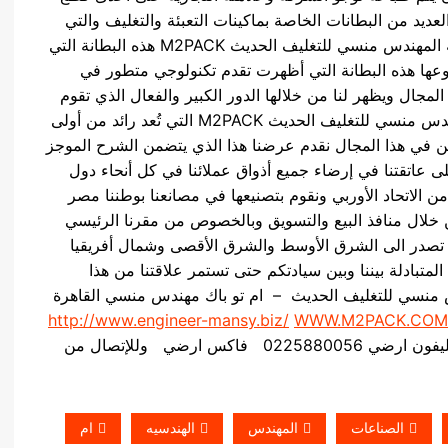
ديد من البطانات الخاصة بماكينات التعبئة والتغليف والتي
تعمل على حفظ الماكينة من التآكل فنقدم نحن شركه المهندس منسي للتغليف الحديث M2PACK هذه البطانة التي
عها هذه البطانة التي أظهرت تقدم تكنولوجي متطور في
المجال ويظهر لنا من خلالها الدور الكبير والفعال الذي تقوم
به في صناعة التعبئة والتغليف ومن خلال شركه المهندس منسي للتغليف الحديث M2PACK التي تُعد رائد من أولى
ين في هذا المجال نقدم عرضنا هذا الذي يتضمن الشرح الموجز
على عاتقتنا في إرضاء جميع أذواق عملائنا في كل أنحاء دول
من الاتحاد الأوربي ونقوم بتصنيعها في مصانعنا بوطننا مصر
ن خلال منافذ البيع والتسويق وبالخصوص من مقرنا الرئيسي
 تصدر الى الشرق الأوسط والشرق الأقصى وشمال أفريقيا
لمتبادلة بيننا وبين سيادتكم حتى تستمر علاقتنا من هذا
ندس منسي للتغليف الحديث – ام تو باك مهندس منسي القاهرة
http://www.engineer-mansy.biz/
WWW.M2PACK.COM
وللإتصال من
الصناعات
المهندس
الهندسيه
ام