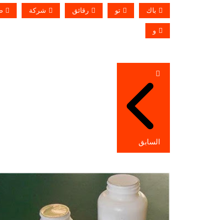
باك
تو
رقائق
شركة
ط
و
تصفّح
المقالات
السابق