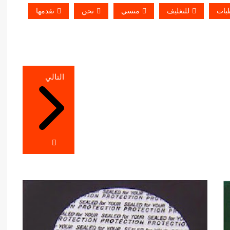
بات
للتغليف
منسي
نحن
نقدمها
التالي