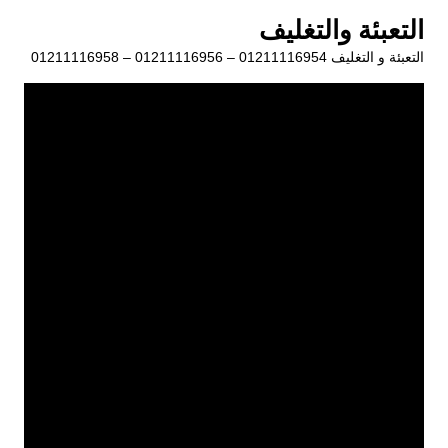
لتجاوز
التعبئة والتغليف
لى
التعبئة و التغليف 01211116954 – 01211116956 – 01211116958
لمحتوى