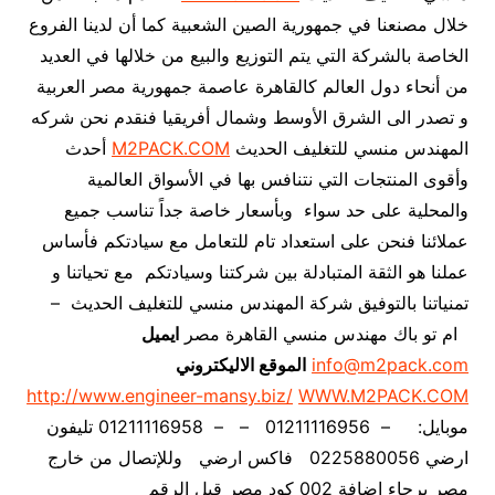
خلال مصنعنا في جمهورية الصين الشعبية كما أن لدينا الفروع
الخاصة بالشركة التي يتم التوزيع والبيع من خلالها في العديد
من أنحاء دول العالم كالقاهرة عاصمة جمهورية مصر العربية
و تصدر الى الشرق الأوسط وشمال أفريقيا فنقدم نحن شركه
المهندس منسي للتغليف الحديث
M2PACK.COM
أحدث
وأقوى المنتجات التي نتنافس بها في الأسواق العالمية
والمحلية على حد سواء وبأسعار خاصة جداً تناسب جميع
عملائنا فنحن على استعداد تام للتعامل مع سيادتكم فأساس
عملنا هو الثقة المتبادلة بين شركتنا وسيادتكم مع تحياتنا و
تمنياتنا بالتوفيق شركة المهندس منسي للتغليف الحديث –
ام تو باك مهندس منسي القاهرة مصر
ايميل
info@m2pack.com
الموقع الاليكتروني
http://www.engineer-mansy.biz/
WWW.M2PACK.COM
موبايل: – 01211116956 – – 01211116958 تليفون
ارضي 0225880056 فاكس ارضي
وللإتصال من خارج
مصر برجاء إضافة 002 كود مصر قبل الرقم