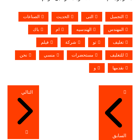
التجميل
التى
الحديث
الصناعات
المهندس
الهندسيه
ام
باك
تغليف
تو
شركة
فيلم
للتغليف
مستحضرات
منسي
نحن
نقدمها
و
تصفّح
التالي
المقالات
السابق