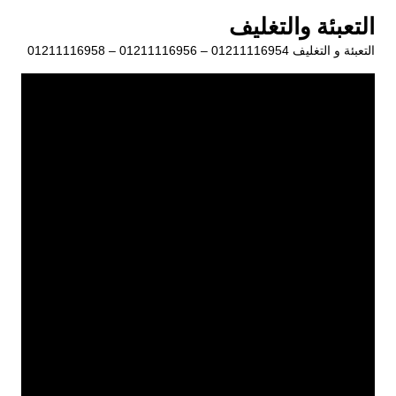
لتجاوز
التعبئة والتغليف
لى
التعبئة و التغليف 01211116954 – 01211116956 – 01211116958
لمحتوى