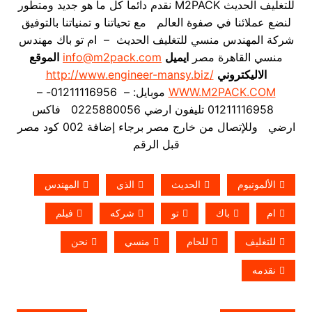
للتغليف الحديث M2PACK نقدم دائماً كل ما هو جديد ومتطور
لنضع عملائنا في صفوة العالم مع تحياتنا و تمنياتنا بالتوفيق
شركة المهندس منسي للتغليف الحديث – ام تو باك مهندس
منسي القاهرة مصر
ايميل
info@m2pack.com
الموقع
الاليكتروني
http://www.engineer-mansy.biz/
WWW.M2PACK.COM
موبايل: – 01211116956- –
01211116958 تليفون ارضي 0225880056 فاكس
ارضي
وللإتصال من خارج مصر برجاء إضافة 002 كود مصر
قبل الرقم
الألمونيوم
الحديث
الذي
المهندس
ام
باك
تو
شركه
فيلم
للتغليف
للحام
منسي
نحن
نقدمه