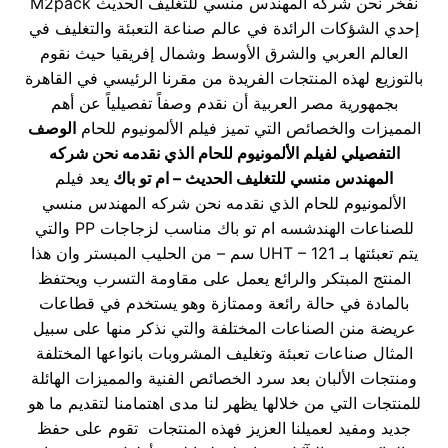
نفخر نحن شركه المهندس منسي للتغليف الحديث M2pack
إحدي الشؤكات الرائدة في عالم صناعة التعبئة والتغليف في
العالم العربي والشرق الأوسط وشمال إفريقيا حيث نقوم
بالتوزيع لهذه المنتجات الفريدة من مقرنا الرئيسي في القاهرة
بجمهورية مصر العربية أن نقدم وصفاً تفصيلياً عن أهم
المميزات والخصائص التي تميز فيلم الألمونيوم للحام
الوصف
التفصيلي لفيلم الألمونيوم للحام الذي نقدمه نحن شركه
المهندس منسي للتغليف الحديث – ام تو باك
يعد فيلم
الألمونيوم للحام الذي نقدمه نحن شركه المهندس منسي
للصناعات الهندشسه ام تو باك مناسب لزجاجات PP والتي
يتم تعبئتها بـ UHT – 121 سم – من الحليب المبستر وان هذا
المنتج المبتكر والرائع يعمل على مقاومة التسرب ويحتفظ
بالمادة في حالة رائعة وممتازة وهو يستخدم في قطاعات
عريضة منن الصناعات المختلفة والتي نذكر منها على سبيل
المثال صناعات تعبئة وتغليف المشروبات بانواعها المختلفة
ومنتجات الألبان بعد سرد الخصائص الفنية والمميزات الهائلة
للمنتجات التي من خلالها يظهر لنا مدى اهتمامنا لتقديم ما هو
جديد ومفيد لعميلنا العزيز فهذه المنتجات تقوم على حفظ