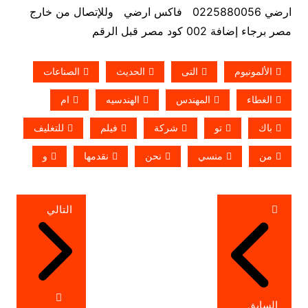
ارضي 0225880056 فاكس ارضي
وللإتصال من خارج
مصر برجاء إضافة 002 كود مصر قبل الرقم
الألمونيوم
التى
الحديث
الصناعات
الغطاء
المهندس
الهندسيه
ام
باك
تو
شركة
فيلم
للتغليف
من
منسي
نحن
نقدمها
و
تصفّح
التالي
المقالات
السابق