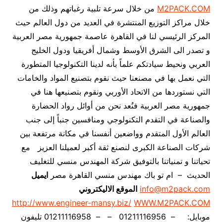
M2PACK.COM
من خلال سرعة تلبية رغباتهم وذلك من
خلال مراكز التوزيع المنتشرة في العديد من دول العالم حيث
المركز الرئيسي لنا في القاهرة عاصمة جمهورية مصر العربية
و تصدر الى الشرق الأوسط وشمال أفريقيا ودول الخليج
العربي ونحيط سيادتكم علماً بأنه لدينا التكنولوجيا المتطورة
التي نعمل بها في مصنعنا حيث نقوم بتصنيع المواد والخامات
التي نستوردها من الاتحاد الأوربي ونقوم بتصنيعها هنا في
جمهورية مصر العربية فنُعد نحن من أوائل رواد الحضارة
والصناعة في التقدم التكنولوجي ومنافسين جنباً إلى جنب
العالم الأول المتقدم وواضعين أنفسنا في مكانة مرتفعة بين
شركات الصناعة الكبرى لنصنع ثقة أكبر لعميلنا العزيز مع
تحياتنا و تمنياتنا بالتوفيق شركة المهندس منسي للتغليف
الحديث – ام تو باك مهندس منسي القاهرة مصر
ايميل
info@m2pack.com
الموقع الاليكتروني
http://www.engineer-mansy.biz/
WWW.M2PACK.COM
موبايل: – 01211116956 – – 01211116958 تليفون