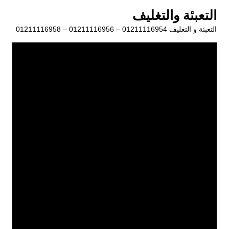
لتجاوز
التعبئة والتغليف
لى
التعبئة و التغليف 01211116954 – 01211116956 – 01211116958
لمحتوى