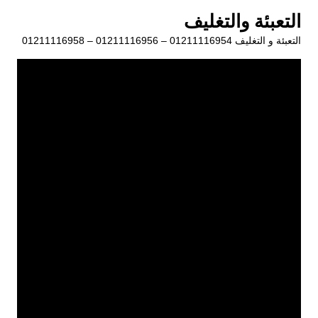
لتجاوز
التعبئة والتغليف
لى
التعبئة و التغليف 01211116954 – 01211116956 – 01211116958
لمحتوى