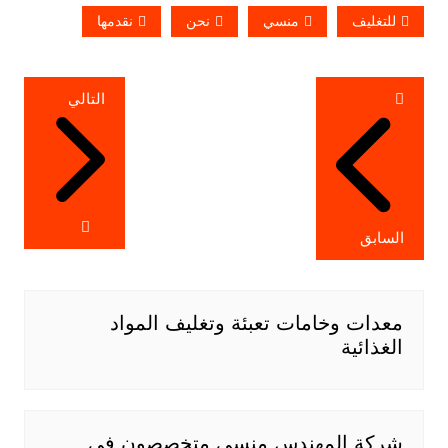
للتغليف
منسي
نحن
نقدمها
تصفّح
التالي
المقالات
السابق
معدات وخامات تعبئة وتغليف المواد
الغذائية
شركة المهندس منسى متخصصون فى