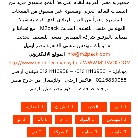
جمهورية مصر العربية لنقدم على هذا النحو مستوى فريد من
التقنيات للعالم العربي ومستوى غير مسبوق من المنتجات
المتميزة معبراً عن الدور الريادي الذي تقوم به شركه
المهندس منسي للتغليف الحديث M2pack مع تحياتنا و
تمنياتنا بالتوفيق شركة المهندس منسي للتغليف الحديث –
ام تو باك مهندس منسي القاهرة مصر
ايميل
info@m2pack.com
الموقع الاليكتروني
http://www.engineer-mansy.biz/
WWW.M2PACK.COM
موبايل: – 01211116956- – 01211116958 تليفون ارضي
0225880056 فاكس ارضي
وللإتصال من خارج مصر
برجاء إضافة 002 كود مصر قبل الرقم
التى
الحديث
الطيران
الغذائية
المهندس
المواد
ام
باك
تو
حاويات
خطوط
شركة
في