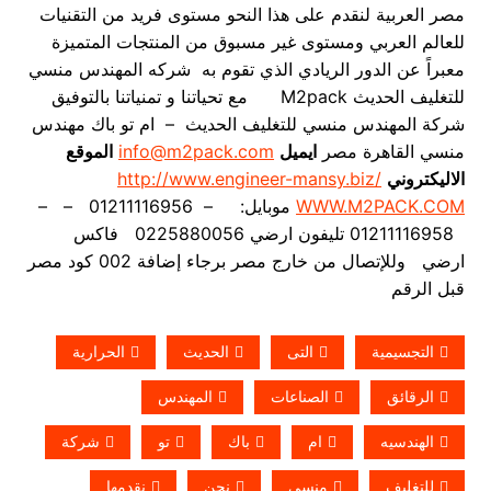
مصر العربية لنقدم على هذا النحو مستوى فريد من التقنيات
للعالم العربي ومستوى غير مسبوق من المنتجات المتميزة
معبراً عن الدور الريادي الذي تقوم به شركه المهندس منسي
للتغليف الحديث M2pack مع تحياتنا و تمنياتنا بالتوفيق
شركة المهندس منسي للتغليف الحديث – ام تو باك مهندس
منسي القاهرة مصر
ايميل
info@m2pack.com
الموقع
الاليكتروني
http://www.engineer-mansy.biz/
WWW.M2PACK.COM
موبايل: – 01211116956 – –
01211116958 تليفون ارضي 0225880056 فاكس
ارضي
وللإتصال من خارج مصر برجاء إضافة 002 كود مصر
قبل الرقم
التجسيمية
التى
الحديث
الحرارية
الرقائق
الصناعات
المهندس
الهندسيه
ام
باك
تو
شركة
للتغليف
منسي
نحن
نقدمها