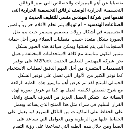
تفصيليا عن أهم المميزات والخصائص التي تميز الرقائق
التجسيمية الحرارية
الوصف لرقائق التجسيمية الحرارية
التى
نقدمها نحن شركة المهندس منسي للتغليف الحديث و
الصناعات الهندسيه – ام تو باك
يتم لحام الأفلام حرارياً بالصور
التجسيمية في أشكال رولات بتصميم مستمر حيث يتم نقل
الصورة بشكل متعدد حسب متطلبات العملاء ومن أجل حماية
المنتجات التي يتم تعبئتها ويمكن صياغة هذه الصور بشكل
متميز لتكون مناسبة مع كافة الاستخدامات المختلفة ونعمل
نحن شركه المهندس للتغليف الحديث M2Pack على توفير
التصميمات المتميزة من أجل الفهم الدقيق لعمليات الاستخدام
كما نوفر الكثير من الألوان التي تعمل على توفير الشكل
الجمالي للمنتج لقد تم عرض أهم ما يميز هذه الطبه الرائعة
مع شرح تفصيلي لكيفية العمل بها كما تم عرض صورة لهذه
البطانة حتى يتمكن العميل العزيز من التعرف بالمنتج واتخاذ
القرار السليم في شراء مثل هذا المنتج الذي يساعد ويعمل
على الحفاظ على الماكينات من التآكل السريع كما يعمل على
الحفاظ عليها من الرطوبة ومن العوامل التي تساعد على
الصدأ ومن خلال هذه الطبه التي تساعدنا على رؤية التقدم