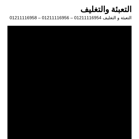
لتجاوز
التعبئة والتغليف
لى
التعبئة و التغليف 01211116954 – 01211116956 – 01211116958
لمحتوى