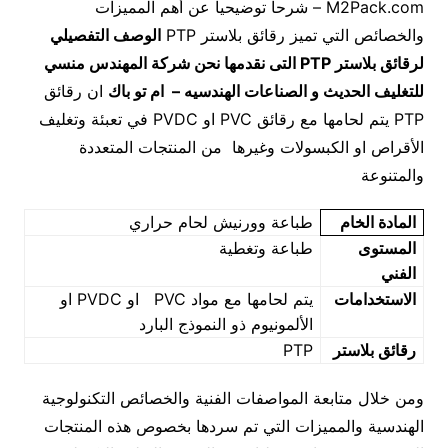
M2Pack.com – شرحاًَ توضيحياً عن أهم المميزات
والخصائص التي تميز رقائق بلاستر PTP
الوصف التفصيلي
لرقائق بلاستر
PTP
التى نقدمها نحن شركة المهندس منسي
للتغليف الحديث و الصناعات الهندسيه – ام تو باك
ان رقائق
PTP يتم لحامها مع رقائق PVC او PVDC في تعبئة وتغليف
الأقراص او الكبسولات وغيرها من المنتجات المتعددة
والمتنوعة
المادة الخام
طباعة وورنيش لحام حراري
المستوى
طباعة وتغطية
الفني
الاستخدامات
يتم لحامها مع مواد PVC او PVDC او
الألمونيوم ذو النموذج البارد
رقائق بلاستر
PTP
ومن خلال متابعة المواصفات الفنية والخصائص التكنولوجية
الهندسية والمميزات التي تم سردها بخصوص هذه المنتجات