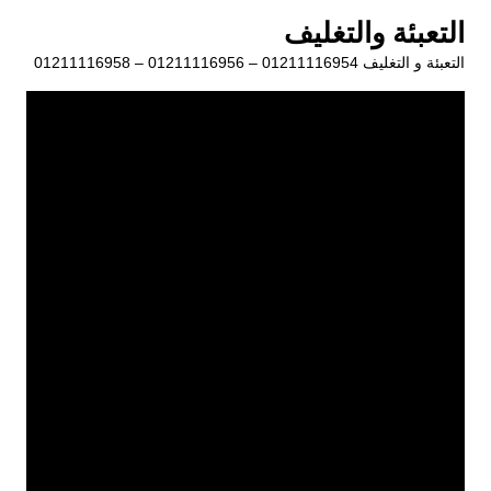
لتجاوز
التعبئة والتغليف
لى
التعبئة و التغليف 01211116954 – 01211116956 – 01211116958
لمحتوى