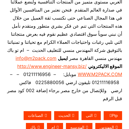
العربي مستوى متميز من المنتجات التنافسية ولنضع عملائنا
في صدارة العالم المتقدم فنحن نعتبر من المنافسين الأوائل
في هذا المجال الصناعي حتى نكتسب ثقة العميل من خلال
هذه المنتجات التي تنم عن فكر بشري متطور ومتقدم نأمل
أن نبني سوياً سوق اقتصادي عظيم نقوم فيه بعرض منتجاتنا
التي تلبي رغبات واحتياجات العملاء الكرام مع تحياتنا و تمنياتنا
بالتوفيق شركة المهندس منسي للتغليف الحديث – ام تو باك
مهندس منسي القاهرة مصر
ايميل
info@m2pack.com
الموقع الاليكتروني
http://www.engineer-mansy.biz/
WWW.M2PACK.COM
موبايل: – 01211116956 – –
01211116958 تليفون ارضي 0225880056 فاكس
ارضي
وللإتصال من خارج مصر برجاء إضافة 002 كود مصر
قبل الرقم
Ptp
التى
الحديث
الصناعات
المهندس
الهندسيه
ام
باك