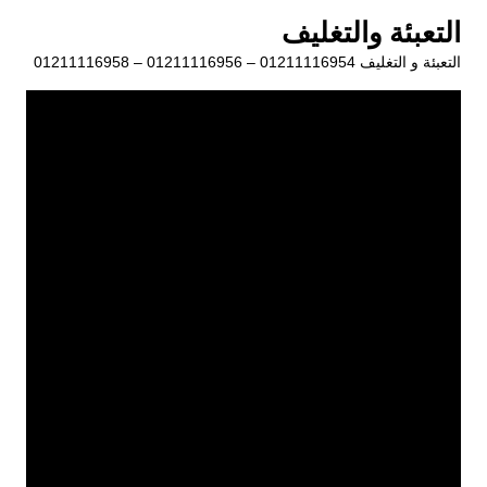
لتجاوز
التعبئة والتغليف
لى
التعبئة و التغليف 01211116954 – 01211116956 – 01211116958
لمحتوى